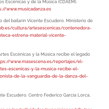
es Escénicas y de la Música (CDAEM).
ps://www.musicadanza.es
o del bailarín Vicente Escudero. Ministerio de
gob.es/cultura/artesescenicas/contenedora-
teca-estrena-material-vicente-
rtes Escénicas y la Música recibe el legado
tps://www.masescena.es/reportajes/el-
tes-escenicas-y-la-musica-recibe-el-
onista-de-la-vanguardia-de-la-danza-del-
nte Escudero. Centro Federico García Lorca,