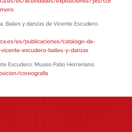
rca.es/es/actividades/exposiciones/381/cor
omero
a. Bailes y danzas de Vicente Escudero.
rca.es/es/publicaciones/catalogo-de-
-vicente-escudero-bailes-y-danzas
ente Escudero. Museo Patio Herreriano,
sicion/coreografia