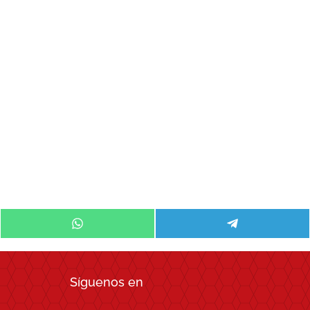
Compartir
Compartir
en
en
WhatsApp
Telegram
Síguenos en