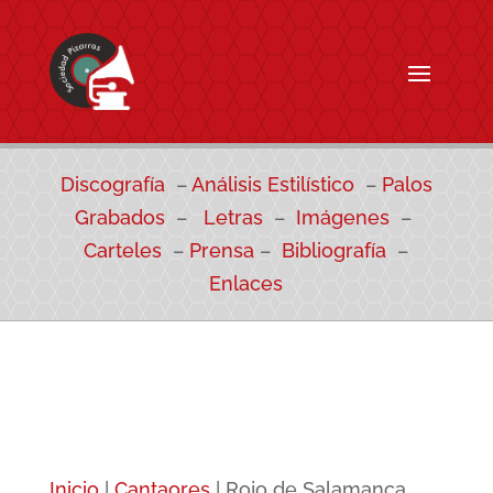
Discografía
–
Análisis Estilístico
–
Palos
Grabados
–
Letras
–
Imágenes
–
Carteles
–
Prensa
–
Bibliografía
–
Enlaces
Inicio
|
Cantaores
|
Rojo de Salamanca