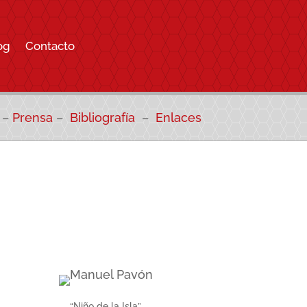
og
Contacto
–
Prensa
–
Bibliografía
–
Enlaces
“Niño de la Isla”