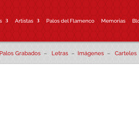
s
Artistas
Palos del Flamenco
Memorias
Bl
Palos Grabados
–
Letras
–
Imágenes
–
Carteles