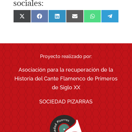
sociales:
Compartir
Compartir
Compartir
Compartir
Compartir
Comparti
en
en
en
en
en
en
X
Facebook
LinkedIn
Email
WhatsApp
Telegra
(Twitter)
Proyecto realizado por:
Asociación para la recuperación de la
Historia del Cante Flamenco de Primeros
de Siglo XX
SOCIEDAD PIZARRAS