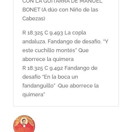
CON LA GUITARRA DE MANUEL
BONET (A dúo con Niño de las
Cabezas)
R 18.325 C 9.493 La copla
andaluza. Fandango de desafío. “Y
este cuchillo montés” Que
aborrece la quimera
R 18.325 C 9.492 Fandango de
desafío “En la boca un
fandanguillo” ·Que aborrece la
quimera”