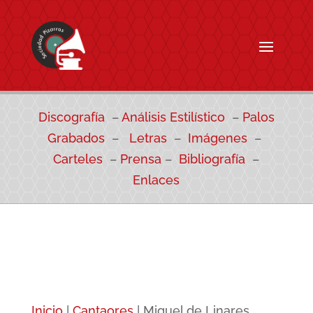
Discografía
–
Análisis Estilístico
–
Palos
Grabados
–
Letras
–
Imágenes
–
Carteles
–
Prensa
–
Bibliografía
–
Enlaces
Inicio
|
Cantaores
|
Miguel de Linares