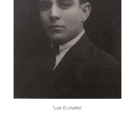
“Luis El chulito”