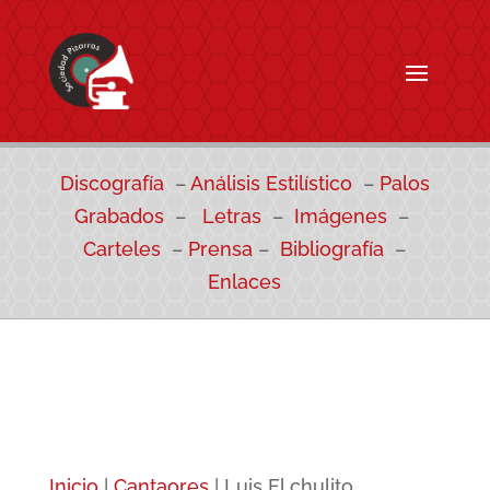
Discografía
–
Análisis Estilístico
–
Palos
Grabados
–
Letras
–
Imágenes
–
Carteles
–
Prensa
–
Bibliografía
–
Enlaces
Inicio
|
Cantaores
|
Luis El chulito