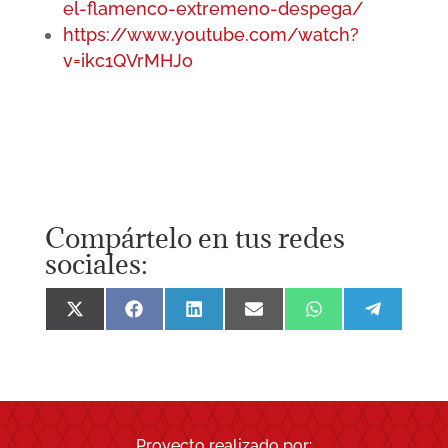
el-flamenco-extremeno-despega/
https://www.youtube.com/watch?
v=ikc1QVrMHJo
Compártelo en tus redes
sociales:
Compartir
Compartir
Compartir
Compartir
Compartir
Comparti
en
en
en
en
en
en
X
Facebook
LinkedIn
Email
WhatsApp
Telegra
(Twitter)
Proyecto realizado por: