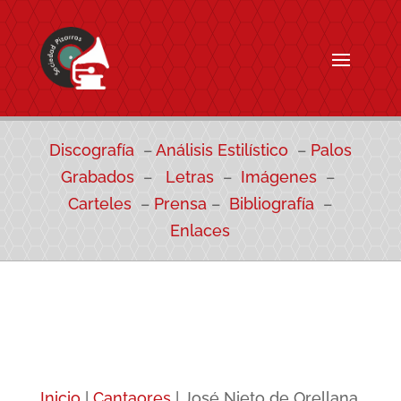
Discografía
–
Análisis Estilístico
–
Palos
Grabados
–
Letras
–
Imágenes
–
Carteles
–
Prensa
–
Bibliografía
–
Enlaces
Inicio
|
Cantaores
|
José Nieto de Orellana