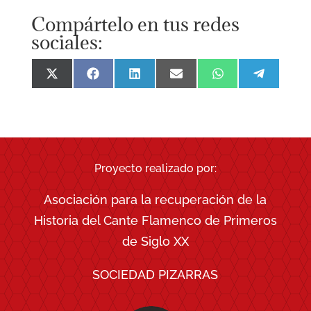
Compártelo en tus redes
sociales:
Compartir
Compartir
Compartir
Compartir
Compartir
Comparti
en
en
en
en
en
en
X
Facebook
LinkedIn
Email
WhatsApp
Telegra
(Twitter)
Proyecto realizado por:
Asociación para la recuperación de la
Historia del Cante Flamenco de Primeros
de Siglo XX
SOCIEDAD PIZARRAS