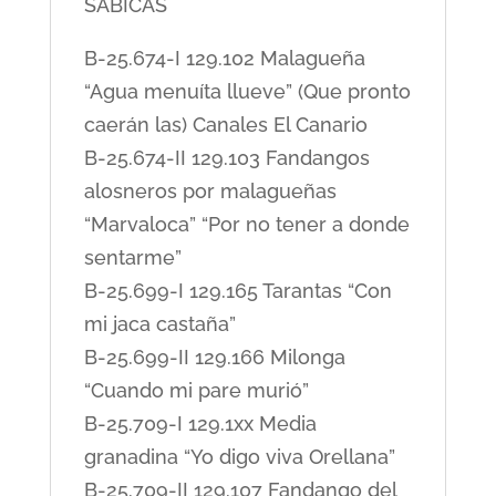
SABICAS
B-25.674-I 129.102 Malagueña
“Agua menuíta llueve” (Que pronto
caerán las) Canales El Canario
B-25.674-II 129.103 Fandangos
alosneros por malagueñas
“Marvaloca” “Por no tener a donde
sentarme”
B-25.699-I 129.165 Tarantas “Con
mi jaca castaña”
B-25.699-II 129.166 Milonga
“Cuando mi pare murió”
B-25.709-I 129.1xx Media
granadina “Yo digo viva Orellana”
B-25.709-II 129.107 Fandango del