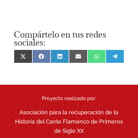
Compártelo en tus redes
sociales:
Compartir
Compartir
Compartir
Compartir
Compartir
Comparti
en
en
en
en
en
en
X
Facebook
LinkedIn
Email
WhatsApp
Telegra
(Twitter)
Proyecto realizado por:
Asociación para la recuperación de la
Historia del Cante Flamenco de Primeros
de Siglo XX