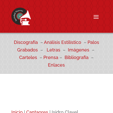
Discografía
–
Análisis Estilístico
–
Palos
Grabados
–
Letras
–
Imágenes
–
Carteles
–
Prensa
–
Bibliografía
–
Enlaces
Inicio
|
Cantaores
|
Isidro Clavel