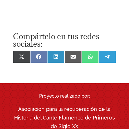
Compártelo en tus redes
sociales:
Compartir
Compartir
Compartir
Compartir
Compartir
Comparti
en
en
en
en
en
en
X
Facebook
LinkedIn
Email
WhatsApp
Telegra
(Twitter)
Proyecto realizado por:
Asociación para la recuperación de la
Historia del Cante Flamenco de Primeros
de Siglo XX