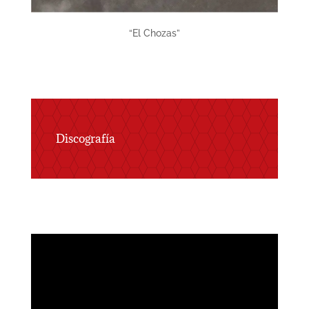
“El Chozas”
Discografía