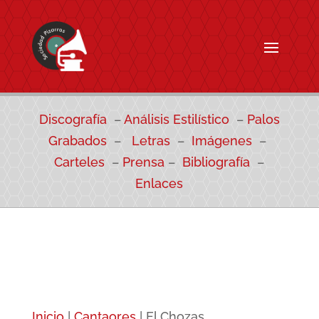
Discografía
–
Análisis Estilístico
–
Palos
Grabados
–
Letras
–
Imágenes
–
Carteles
–
Prensa
–
Bibliografía
–
Enlaces
Inicio
|
Cantaores
|
El Chozas