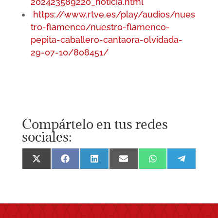
202423589220_noticia.html
https://www.rtve.es/play/audios/nues
tro-flamenco/nuestro-flamenco-
pepita-caballero-cantaora-olvidada-
29-07-10/808451/
Compártelo en tus redes
sociales:
Compartir
Compartir
Compartir
Compartir
Compartir
Comparti
en
en
en
en
en
en
X
Facebook
LinkedIn
Email
WhatsApp
Telegra
(Twitter)