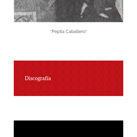
“Pepita Caballero”
Discografía