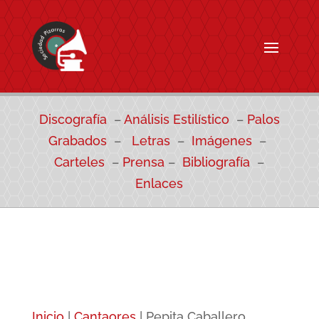
Discografía
–
Análisis Estilístico
–
Palos
Grabados
–
Letras
–
Imágenes
–
Carteles
–
Prensa
–
Bibliografía
–
Enlaces
Inicio
|
Cantaores
|
Pepita Caballero