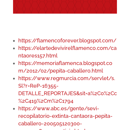
https://flamencoforever.blogspot.com/
https://elartedevivirelflamenco.com/ca
ntaores157.html
https://memoriaflamenca.blogspot.co
m/2012/02/pepita-caballero.html
https://www.regmurcia.com/servlet/s.
Sl?r=ReP-16355-
DETALLE_REPORTAJES&sit=a%2C0%2Cc
%2C419%2Cm%2C1794
https://www.abc.es/gente/sevi-
recopilatorio-extinta-cantaora-pepita-
caballero-200505120300-