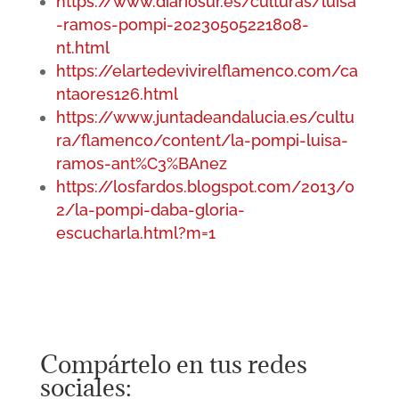
https://www.diariosur.es/culturas/luisa
-ramos-pompi-20230505221808-
nt.html
https://elartedevivirelflamenco.com/ca
ntaores126.html
https://www.juntadeandalucia.es/cultu
ra/flamenco/content/la-pompi-luisa-
ramos-ant%C3%BAnez
https://losfardos.blogspot.com/2013/0
2/la-pompi-daba-gloria-
escucharla.html?m=1
Compártelo en tus redes
sociales: