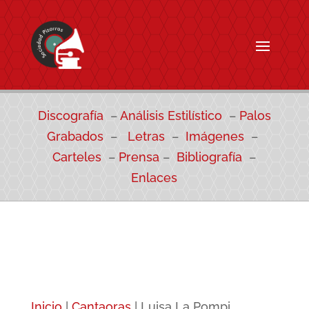
Discografía
–
Análisis Estilístico
–
Palos
Grabados
–
Letras
–
Imágenes
–
Carteles
–
Prensa
–
Bibliografía
–
Enlaces
Inicio
|
Cantaoras
|
Luisa La Pompi