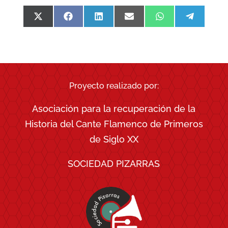
Compartir
Compartir
Compartir
Compartir
Compartir
Comparti
en
en
en
en
en
en
X
Facebook
LinkedIn
Email
WhatsApp
Telegra
(Twitter)
Proyecto realizado por:
Asociación para la recuperación de la
Historia del Cante Flamenco de Primeros
de Siglo XX
SOCIEDAD PIZARRAS