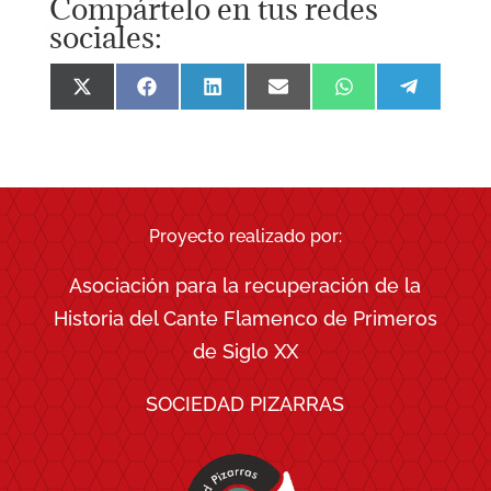
Compártelo en tus redes
sociales:
Compartir
Compartir
Compartir
Compartir
Compartir
Comparti
en
en
en
en
en
en
X
Facebook
LinkedIn
Email
WhatsApp
Telegra
(Twitter)
Proyecto realizado por:
Asociación para la recuperación de la
Historia del Cante Flamenco de Primeros
de Siglo XX
SOCIEDAD PIZARRAS