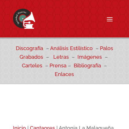
Discografía
–
Análisis Estilístico
–
Palos
Grabados
–
Letras
–
Imágenes
–
Carteles
–
Prensa
–
Bibliografía
–
Enlaces
Inicio
|
Cantaores
|
Antonia La Malagueña