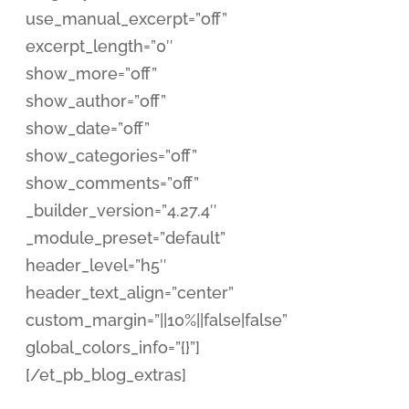
use_manual_excerpt=”off”
excerpt_length=”0″
show_more=”off”
show_author=”off”
show_date=”off”
show_categories=”off”
show_comments=”off”
_builder_version=”4.27.4″
_module_preset=”default”
header_level=”h5″
header_text_align=”center”
custom_margin=”||10%||false|false”
global_colors_info=”{}”]
[/et_pb_blog_extras]